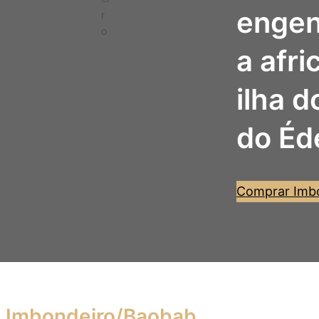
engen
r
o
a afri
ilha 
do Éd
Comprar Imb
Imbondeiro/Baobab