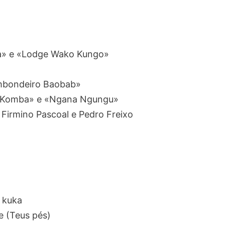
na» e «Lodge Wako Kungo»
«Imbondeiro Baobab»
, «Komba» e «Ngana Ngungu»
, Firmino Pascoal e Pedro Freixo
a kuka
e (Teus pés)