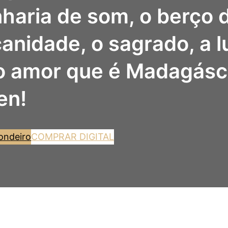
haria de som, o berço d
canidade, o sagrado, a l
do amor que é Madagásc
en!
ondeiro
COMPRAR DIGITAL