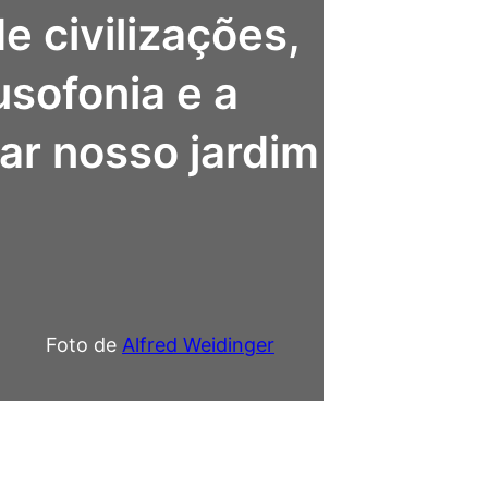
e civilizações,
usofonia e a
ar nosso jardim
Foto de
Alfred Weidinger