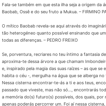
Fala-se também em que esta ilha seja a origem da á
Baobab, Ossê e do seu fruto a Mukua. – FIRMINO 
O mítico Baobab revela-se aqui através do imaginár
tão heterogéneo quanto possível ensinando que u
todas as diferenças. – PEDRO FREIXO
Se, porventura, recriares no teu íntimo a fantasia d
aproxima-te dessa árvore a que chamam Imbondeir
e, inspirado pela magia das suas raízes – as que s
habita o céu -, mergulha na água que se alberga n
Nessa cisterna encontrar-te-ás a ti e aos teus, enc
passado que viveste, mas não só…, encontrarás todo
a memória do(s) futuro(s) possíveis, dos quais, por 
apenas poderás percorrer um. Foi aí nessa cisterna