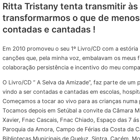
Ritta Tristany tenta transmitir à
transformarmos o que de menos 
contadas e cantadas !
Em 2010 promoveu o seu 1º Livro/CD com a estória «
canções que, pela minha voz, embalavam os meus filho
colaboração persistência e incentivo do meu compa
O Livro/CD “ A Selva da Amizade”, faz parte de um p
vindo a ser contadas e cantadas em escolas, hospita
Começamos a tocar ao vivo para as crianças numa po
Tocamos depois em Setúbal a convite da Câmara Mun
Xavier, Fnac Cascais, Fnac Chiado, Espaço das 7 á
Paroquia da Amora, Campo de Férias da Costa da Cap
Bibliotecas Municipais de Queluz, Sintra, Cacém, M