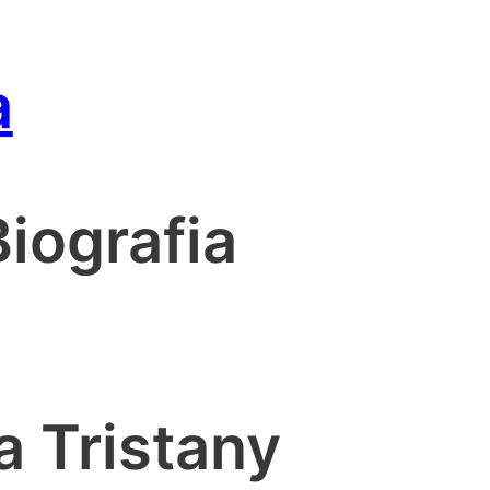
a
Biografia
a Tristany