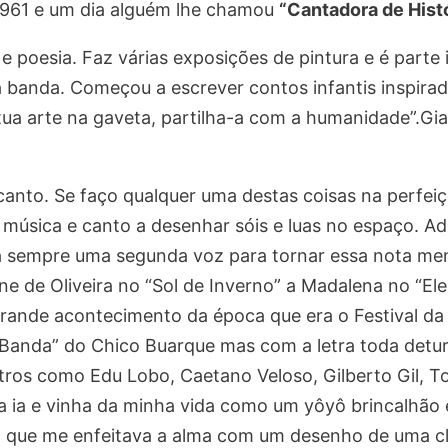
1961 e um dia alguém lhe chamou
“Cantadora de Hist
 e poesia. Faz várias exposições de pintura e é parte
banda. Começou a escrever contos infantis inspirada
 tua arte na gaveta, partilha-a com a humanidade”.Gi
 canto. Se faço qualquer uma destas coisas na perf
com música e canto a desenhar sóis e luas no espaço.
 sempre uma segunda voz para tornar essa nota men
 de Oliveira no “Sol de Inverno” a Madalena no “Ele 
rande acontecimento da época que era o Festival da
anda” do Chico Buarque mas com a letra toda detu
tros como Edu Lobo, Caetano Veloso, Gilberto Gil, T
 ia e vinha da minha vida como um yôyô brincalhão 
m que me enfeitava a alma com um desenho de uma cl