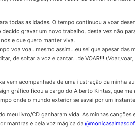
ra todas as idades. O tempo continuou a voar dese
 decido gravar um novo trabalho, desta vez não par
nós e que quero manter viva.
po voa voa…mesmo assim…eu sei que apesar das mi
ar, de soltar a voz e cantar…de VOAR!!! (Voar,voar, 
ixa vem acompanhada de uma ilustração da minha au
gn gráfico ficou a cargo do Alberto Kintas, que me a
empo onde o mundo exterior se esvai por um instante 
 do meu livro/CD ganharam vida. As minhas canções
or mantras e pela voz mágica da
@monicasalmasoofi