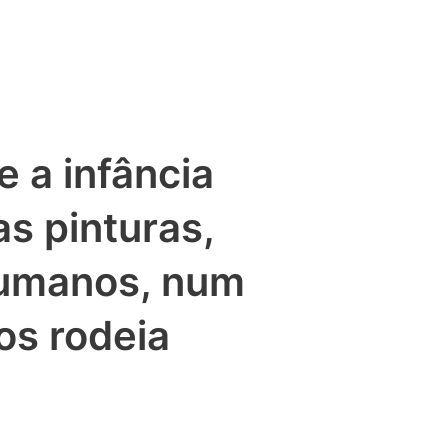
e a infância
as pinturas,
humanos, num
os rodeia