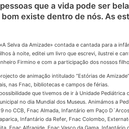
s pessoas que a vida pode ser bela
bom existe dentro de nós. As est
A Selva da Amizade» contada e cantada para a infânc
s à noite, editei um livro que escrevi, ilustrei e ca
nheiro Firmino e com a participação dos nossos filh
rojecto de animação intitulado “Estórias de Amizade”
is, nas Fnac, bibliotecas e campos de férias.
ssibilidade que tivemos de ir à Unidade Pediátrica d
icipal no dia Mundial dos Museus. Animámos a Pedia
s 9 no CCB, Fnac Almada, Infantário em Paço D´Arco
arica, Infantário da Refer, Fnac Colombo, Externato 
oita, Fnac Alfragide, Fnac Vasco da Gama, Infantário