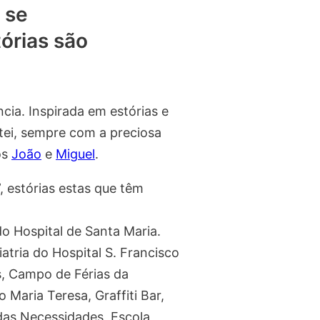
 se
órias são
ia. Inspirada em estórias e
ntei, sempre com a preciosa
os
João
e
Miguel
.
, estórias estas que têm
o Hospital de Santa Maria.
tria do Hospital S. Francisco
s, Campo de Férias da
Maria Teresa, Graffiti Bar,
 das Necessidades, Escola