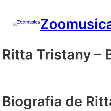
Saltar
para
Zoomusic
o
conteúdo
Ritta Tristany – 
Biografia de Ritt