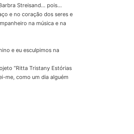
 Barbra Streisand… pois…
aço e no coração dos seres e
companheiro na música e na
mino e eu esculpimos na
eto “Ritta Tristany Estórias
rnei-me, como um dia alguém