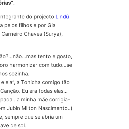
órias”
.
 integrante do projecto
Lindú
 pelos filhos e por Gia
a Carneiro Chaves (Surya),
eição?…não…mas tento e gosto,
 Adoro harmonizar com tudo…se
os sozinha.
e ela”, a Tonicha comigo tão
 Canção. Eu era todas elas…
rpada…a minha mãe corrigia-
om Jubin Milton Nascimento..)
e, sempre que se abria um
ave de sol.