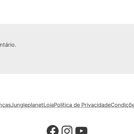
tário.
anças
Jungleplanet
Loja
Política de Privacidade
Condiçõe
Facebook
Instagram
YouTube