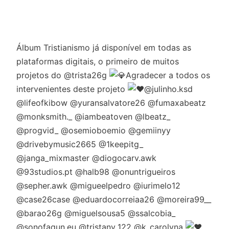
Álbum Tristianismo já disponível em todas as
plataformas digitais, o primeiro de muitos
projetos do @trista26g
Agradecer a todos os
intervenientes deste projeto
@julinho.ksd
@lifeofkibow @yuransalvatore26 @fumaxabeatz
@monksmith._ @iambeatoven @lbeatz_
@progvid_ @osemioboemio @gemiinyy
@drivebymusic2665 @1keepitg_
@janga_mixmaster @diogocarv.awk
@93studios.pt @halb98 @onuntrigueiros
@sepher.awk @migueelpedro @iurimelo12
@case26case @eduardocorreiaa26 @moreira99__
@barao26g @miguelsousa5 @ssalcobia_
@sonofagun.eu @tristany_122 @k_carolyna