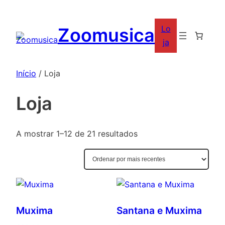
Saltar
para
Lo
Zoomusica
o
ja
conteúdo
Início
/ Loja
Loja
Ordenado
A mostrar 1–12 de 21 resultados
por
mais
recentes
Muxima
Santana e Muxima