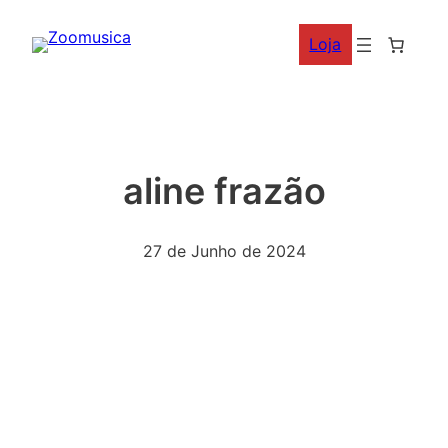
Saltar
Loja
para
o
conteúdo
aline frazão
27 de Junho de 2024