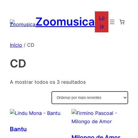
Saltar
para
Lo
Zoomusica
o
ja
conteúdo
Início
/ CD
CD
Ordenado
A mostrar todos os 3 resultados
por
mais
recentes
Bantu
Milongo de Amor