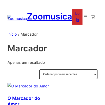
Saltar
para
Lo
Zoomusica
o
ja
conteúdo
Início
/ Marcador
Marcador
Apenas um resultado
O Marcador do
Amor