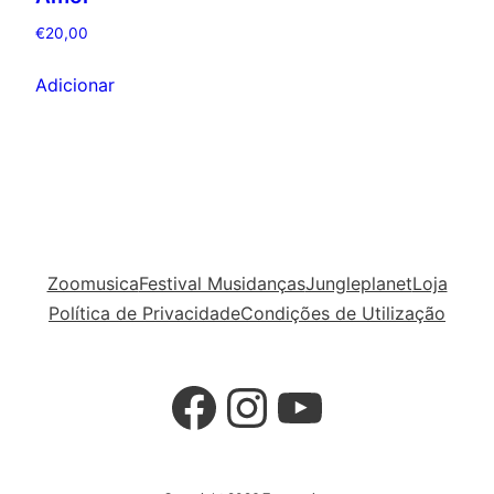
€
20,00
Adicionar
Zoomusica
Festival Musidanças
Jungleplanet
Loja
Política de Privacidade
Condições de Utilização
Facebook
Instagram
YouTube