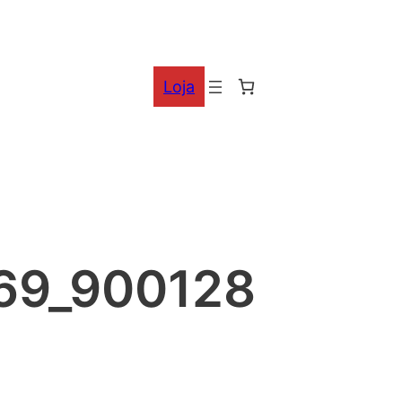
Loja
69_900128