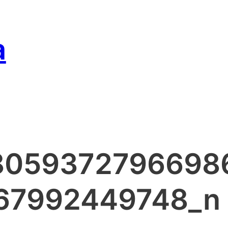
a
8059372796698
67992449748_n