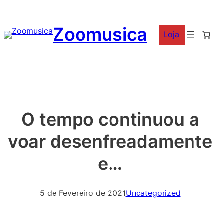
Saltar
para
Zoomusica
Loja
o
conteúdo
O tempo continuou a
voar desenfreadamente
e…
5 de Fevereiro de 2021
Uncategorized