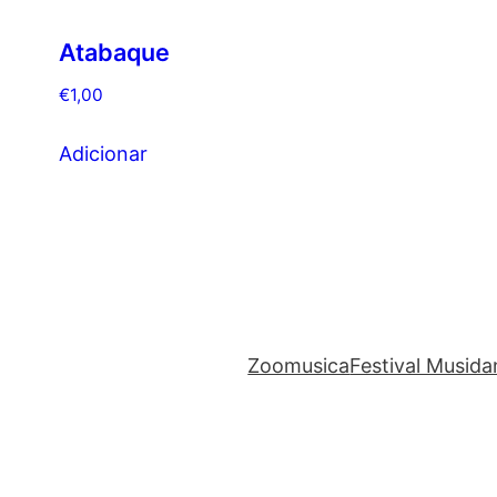
Atabaque
€
1,00
Adicionar
Zoomusica
Festival Musid