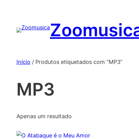
Saltar
para
Zoomusic
o
conteúdo
Início
/ Produtos etiquetados com “MP3”
MP3
Apenas um resultado