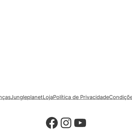
anças
Jungleplanet
Loja
Política de Privacidade
Condiçõe
Facebook
Instagram
YouTube