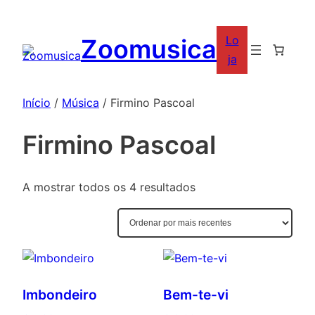
Saltar
para
Lo
Zoomusica
o
ja
conteúdo
Início
/
Música
/ Firmino Pascoal
Firmino Pascoal
Ordenado
A mostrar todos os 4 resultados
por
mais
recentes
Imbondeiro
Bem-te-vi