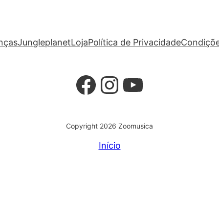
anças
Jungleplanet
Loja
Política de Privacidade
Condiçõe
Facebook
Instagram
YouTube
Copyright 2026 Zoomusica
Início