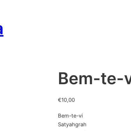
a
Bem-te-v
€
10,00
Bem-te-vi
Satyahgrah