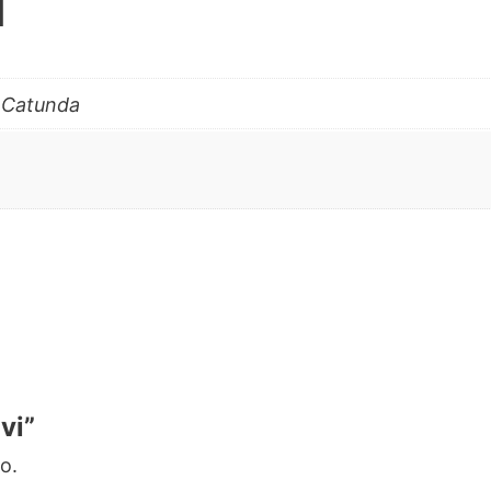
l
o Catunda
vi”
o.