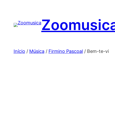
Saltar
para
Zoomusic
o
conteúdo
Início
/
Música
/
Firmino Pascoal
/ Bem-te-vi