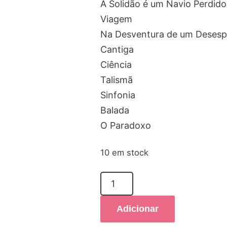
A Solidão é um Navio Perdido
Viagem
Na Desventura de um Desesp
Cantiga
Ciência
Talismã
Sinfonia
Balada
O Paradoxo
10 em stock
Quantidade
de
Bem-
Adicionar
te-