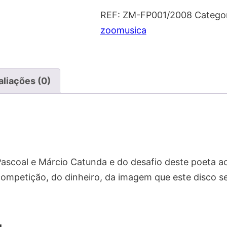
vi
REF:
ZM-FP001/2008
Catego
zoomusica
aliações (0)
Pascoal e Márcio Catunda e do desafio deste poeta a
mpetição, do dinheiro, da imagem que este disco se 