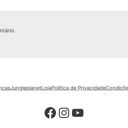
tário.
anças
Jungleplanet
Loja
Política de Privacidade
Condiçõe
Facebook
Instagram
YouTube