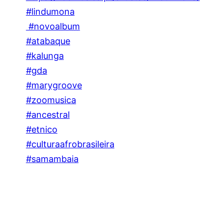
#lindumona
#novoalbum
#atabaque
#kalunga
#gda
#marygroove
#zoomusica
#ancestral
#etnico
#culturaafrobrasileira
#samambaia