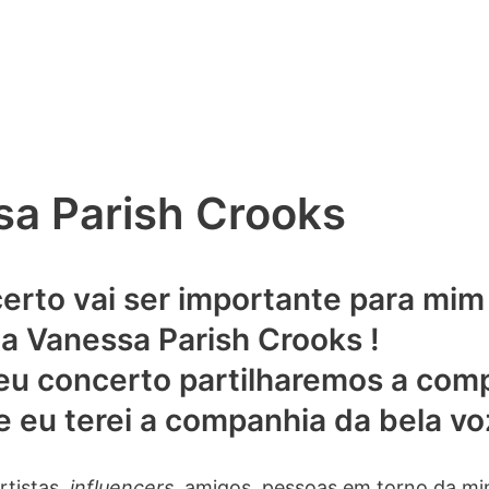
sa Parish Crooks
certo vai ser importante para mim
a Vanessa Parish Crooks !
u concerto partilharemos a compa
eu terei a companhia da bela voz 
tistas,
influencers
, amigos, pessoas em torno da m