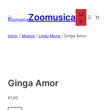
Saltar
para
Lo
Zoomusica
o
ja
conteúdo
Início
/
Música
/
Lindu Mona
/ Ginga Amor
Ginga Amor
€
1,00