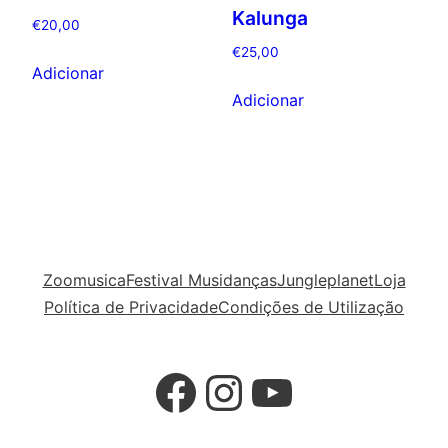
Kalunga
€
20,00
€
25,00
Adicionar
Adicionar
Zoomusica
Festival Musidanças
Jungleplanet
Loja
Política de Privacidade
Condições de Utilização
Facebook
Instagram
YouTube