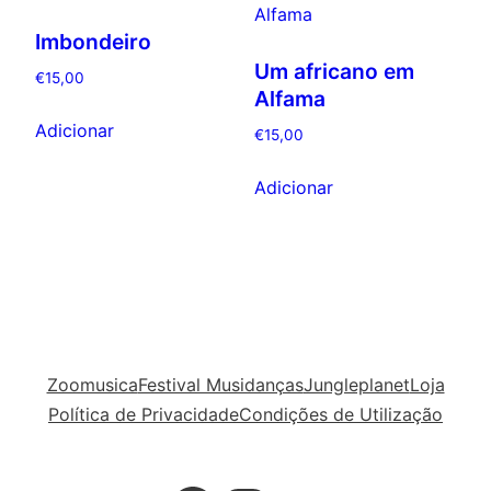
Imbondeiro
Um africano em
€
15,00
Alfama
Adicionar
€
15,00
Adicionar
Zoomusica
Festival Musidanças
Jungleplanet
Loja
Política de Privacidade
Condições de Utilização