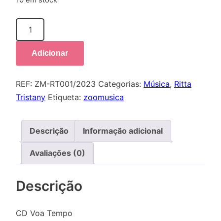
10 em stock
Quantidade
de
Voa
Adicionar
tempo
REF:
ZM-RT001/2023
Categorias:
Música
,
Ritta
Tristany
Etiqueta:
zoomusica
Descrição
Informação adicional
Avaliações (0)
Descrição
CD Voa Tempo