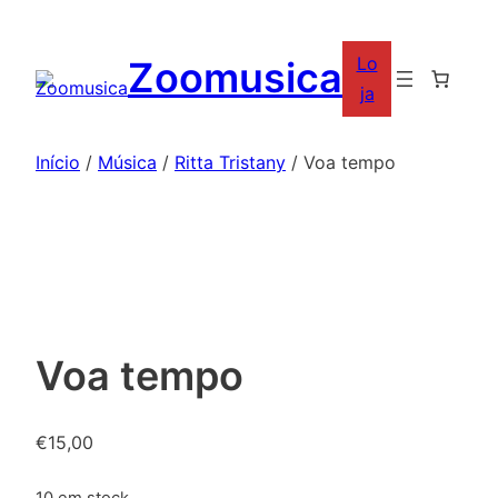
Saltar
para
Lo
Zoomusica
o
ja
conteúdo
Início
/
Música
/
Ritta Tristany
/ Voa tempo
Voa tempo
€
15,00